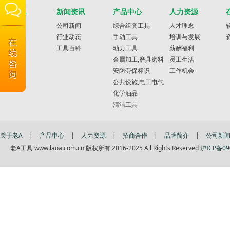
关于老A
新闻资讯
产品中心
人力资源
品牌简介
公司新闻
综合组套工具
人才理念
联系信息
行业动态
手动工具
培训与发展
工具百科
动力工具
薪酬福利
金属加工,磨具磨料
员工生活
安防劳保标识
工作机会
公共设施,电工电气
化学油品
清洁工具
关于老A
|
产品中心
|
人力资源
|
招商合作
|
品牌简介
|
公司新
老A工具 www.laoa.com.cn 版权所有 2016-2025 All Rights Reserved
沪ICP备09