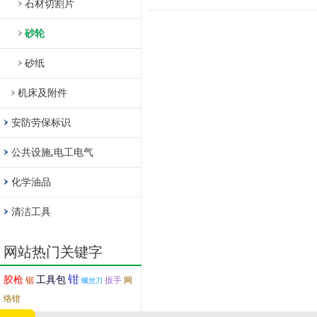
石材切割片
砂轮
砂纸
机床及附件
安防劳保标识
公共设施,电工电气
化学油品
清洁工具
网站热门关键字
钳
胶枪
工具包
锯
扳手
网
螺丝刀
络钳