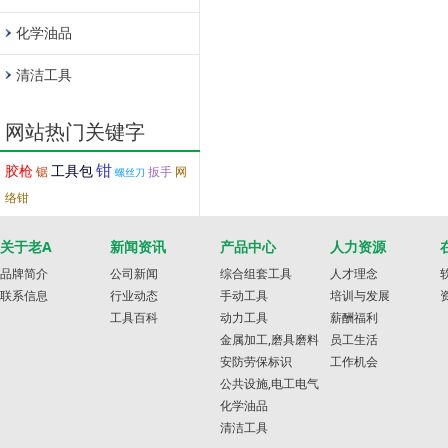
化学油品
清洁工具
网站热门关键字
钳
胶枪
工具包
锯
扳手
网
螺丝刀
络钳
关于老A
新闻资讯
产品中心
人力资源
品牌简介
公司新闻
综合组套工具
人才理念
联系信息
行业动态
手动工具
培训与发展
工具百科
动力工具
薪酬福利
金属加工,磨具磨料
员工生活
安防劳保标识
工作机会
公共设施,电工电气
化学油品
清洁工具