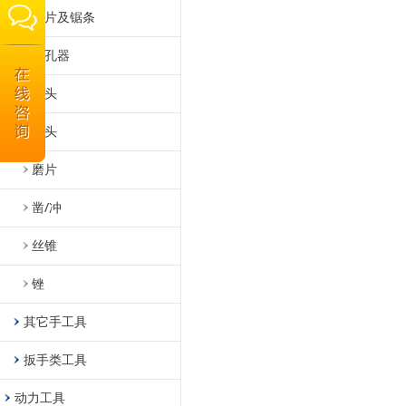
锯片及锯条
开孔器
钻头
磨头
磨片
凿/冲
丝锥
锉
其它手工具
扳手类工具
动力工具