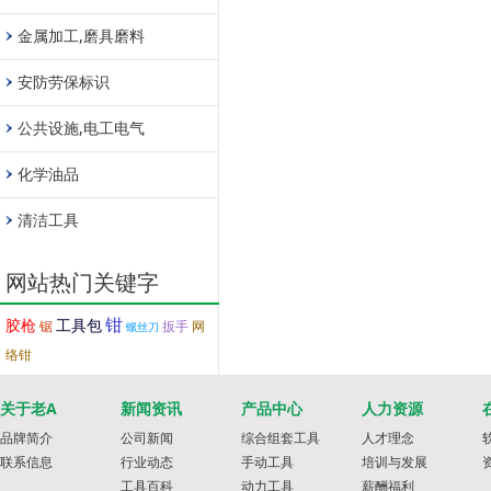
金属加工,磨具磨料
安防劳保标识
公共设施,电工电气
化学油品
清洁工具
网站热门关键字
钳
胶枪
工具包
锯
扳手
网
螺丝刀
络钳
关于老A
新闻资讯
产品中心
人力资源
品牌简介
公司新闻
综合组套工具
人才理念
联系信息
行业动态
手动工具
培训与发展
工具百科
动力工具
薪酬福利