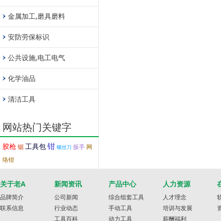
金属加工,磨具磨料
安防劳保标识
公共设施,电工电气
化学油品
清洁工具
网站热门关键字
钳
胶枪
工具包
锯
扳手
网
螺丝刀
络钳
关于老A
新闻资讯
产品中心
人力资源
品牌简介
公司新闻
综合组套工具
人才理念
联系信息
行业动态
手动工具
培训与发展
工具百科
动力工具
薪酬福利