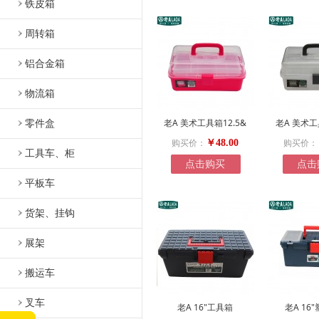
铁皮箱
周转箱
铝合金箱
物流箱
零件盒
老A 美术工具箱12.5&
老A 美术工
购买价：
购买价：
￥48.00
工具车、柜
点击购买
点击
平板车
货架、挂钩
展架
搬运车
叉车
老A 16"工具箱
老A 16