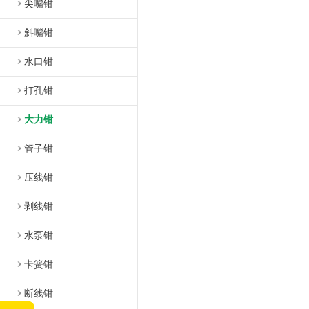
尖嘴钳
斜嘴钳
水口钳
打孔钳
大力钳
管子钳
压线钳
剥线钳
水泵钳
卡簧钳
断线钳