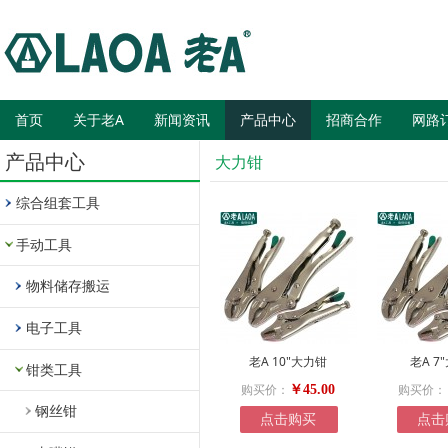
首页
关于老A
新闻资讯
产品中心
招商合作
网路
产品中心
大力钳
综合组套工具
手动工具
物料储存搬运
电子工具
老A 10"大力钳
老A 7
钳类工具
购买价：
购买价：
￥45.00
钢丝钳
点击购买
点击