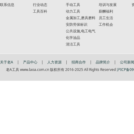
联系信息
行业动态
手动工具
培训与发展
工具百科
动力工具
薪酬福利
金属加工,磨具磨料
员工生活
安防劳保标识
工作机会
公共设施,电工电气
化学油品
清洁工具
关于老A
|
产品中心
|
人力资源
|
招商合作
|
品牌简介
|
公司新
老A工具 www.laoa.com.cn 版权所有 2016-2025 All Rights Reserved
沪ICP备09