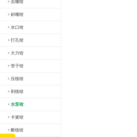
尖嘴钳
斜嘴钳
水口钳
打孔钳
大力钳
管子钳
压线钳
剥线钳
水泵钳
卡簧钳
断线钳