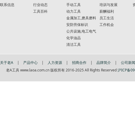
联系信息
行业动态
手动工具
培训与发展
工具百科
动力工具
薪酬福利
金属加工,磨具磨料
员工生活
安防劳保标识
工作机会
公共设施,电工电气
化学油品
清洁工具
关于老A
|
产品中心
|
人力资源
|
招商合作
|
品牌简介
|
公司新
老A工具 www.laoa.com.cn 版权所有 2016-2025 All Rights Reserved
沪ICP备09