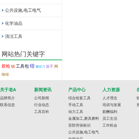
公共设施,电工电气
化学油品
清洁工具
网站热门关键字
钳
胶枪
工具包
锯
扳手
网
螺丝刀
络钳
关于老A
新闻资讯
产品中心
人力资源
品牌简介
公司新闻
综合组套工具
人才理念
联系信息
行业动态
手动工具
培训与发展
工具百科
动力工具
薪酬福利
金属加工,磨具磨料
员工生活
安防劳保标识
工作机会
公共设施,电工电气
化学油品