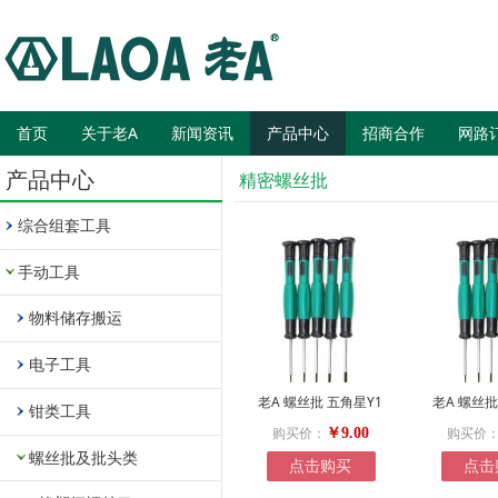
首页
关于老A
新闻资讯
产品中心
招商合作
网路
产品中心
精密螺丝批
综合组套工具
手动工具
物料储存搬运
电子工具
老A 螺丝批 五角星Y1
老A 螺丝批
钳类工具
购买价：
购买价
￥9.00
螺丝批及批头类
点击购买
点击