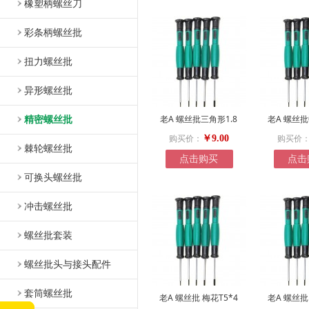
橡塑柄螺丝刀
彩条柄螺丝批
扭力螺丝批
异形螺丝批
精密螺丝批
老A 螺丝批三角形1.8
老A 螺丝
购买价：
购买价
￥9.00
棘轮螺丝批
点击购买
点击
可换头螺丝批
冲击螺丝批
螺丝批套装
螺丝批头与接头配件
套筒螺丝批
老A 螺丝批 梅花T5*4
老A 螺丝批