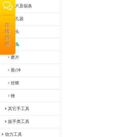
锯片及锯条
开孔器
钻头
磨头
磨片
凿/冲
丝锥
锉
其它手工具
扳手类工具
动力工具