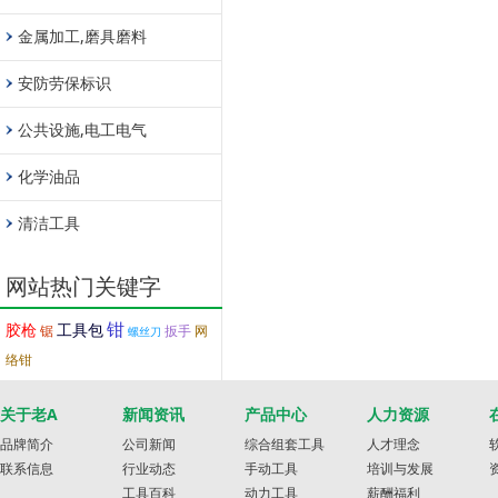
金属加工,磨具磨料
安防劳保标识
公共设施,电工电气
化学油品
清洁工具
网站热门关键字
钳
胶枪
工具包
锯
扳手
网
螺丝刀
络钳
关于老A
新闻资讯
产品中心
人力资源
品牌简介
公司新闻
综合组套工具
人才理念
联系信息
行业动态
手动工具
培训与发展
工具百科
动力工具
薪酬福利