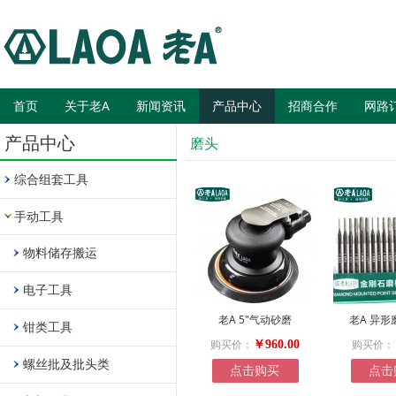
首页
关于老A
新闻资讯
产品中心
招商合作
网路
产品中心
磨头
综合组套工具
手动工具
物料储存搬运
电子工具
老A 5"气动砂磨
老A 异形
钳类工具
购买价：
购买价：
￥960.00
螺丝批及批头类
点击购买
点击